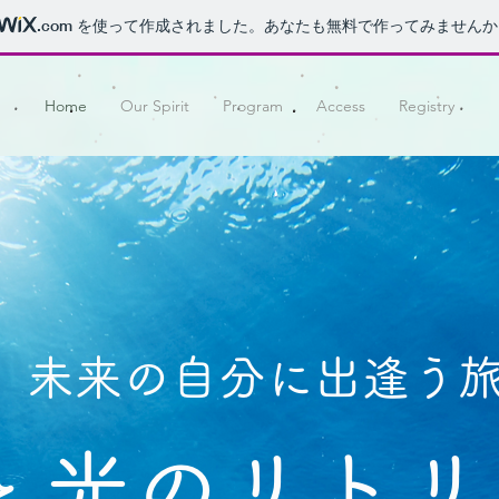
.com
を使って作成されました。あなたも無料で作ってみませんか
Home
Our Spirit
Program
Access
Registry
未来の自分に出逢う
と光のリトリ