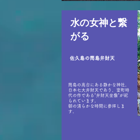
水の女神と繋
がる
佐久島の筒島弁財天
筒島の高台にある静かな神社。
日本七大弁財天であり、室町時
代の作である"弁財天坐像"が祀
られています。
​朝の清らかな時間に参拝しま
す。